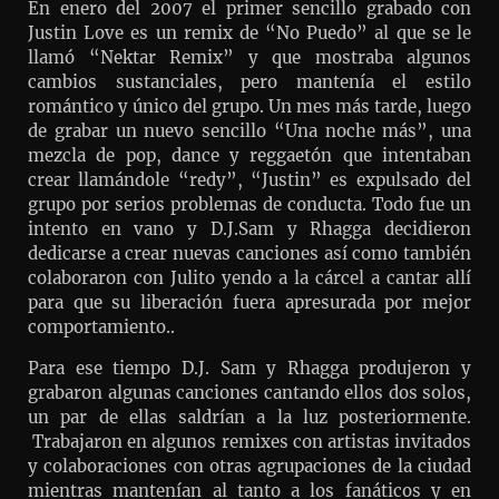
En enero del 2007 el primer sencillo grabado con
Justin Love es un remix de “No Puedo” al que se le
llamó “Nektar Remix” y que mostraba algunos
cambios sustanciales, pero mantenía el estilo
romántico y único del grupo. Un mes más tarde, luego
de grabar un nuevo sencillo “Una noche más”, una
mezcla de pop, dance y reggaetón que intentaban
crear llamándole “redy”, “Justin” es expulsado del
grupo por serios problemas de conducta. Todo fue un
intento en vano y D.J.Sam y Rhagga decidieron
dedicarse a crear nuevas canciones así como también
colaboraron con Julito yendo a la cárcel a cantar allí
para que su liberación fuera apresurada por mejor
comportamiento..
Para ese tiempo D.J. Sam y Rhagga produjeron y
grabaron algunas canciones cantando ellos dos solos,
un par de ellas saldrían a la luz posteriormente.
Trabajaron en algunos remixes con artistas invitados
y colaboraciones con otras agrupaciones de la ciudad
mientras mantenían al tanto a los fanáticos y en