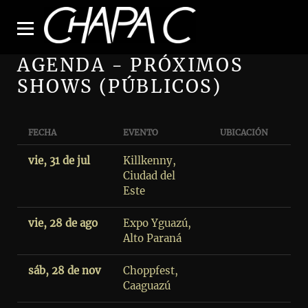
AGENDA - PRÓXIMOS
SHOWS (PÚBLICOS)
FECHA
EVENTO
UBICACIÓN
vie, 31 de jul
Killkenny,
Ciudad del
Este
vie, 28 de ago
Expo Yguazú,
Alto Paraná
sáb, 28 de nov
Choppfest,
Caaguazú