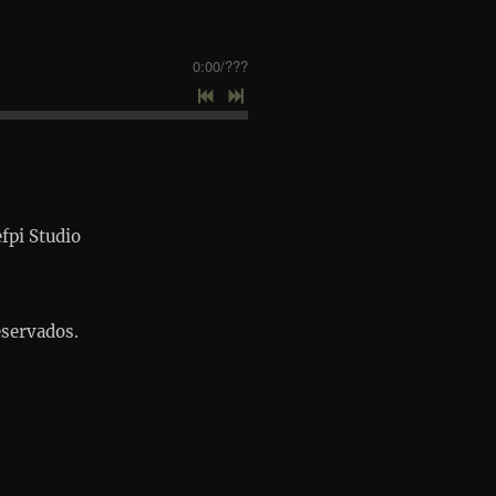
0:00
/
???
fpi Studio
eservados.